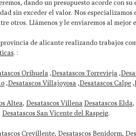
eremos, dando un presupuesto acorde con su 
idad sin exceder el valor. Nos especializamos 
ntre otros. Llámenos y le enviaremos al mejor 
 provincia de alicante realizando trabajos c
ticas
. :
tascos Orihuela
,
Desatascos Torrevieja
,
Desa
lo
,
Desatascos Villajoyosa
,
Desatascos Calpe
,
os Altea
,
Desatascos Villena
Desatascos Elda
,
,
Desatascos San Vicente del Raspeig
.
tascos Crevillente
,
Desatascos Benidorm
,
Des