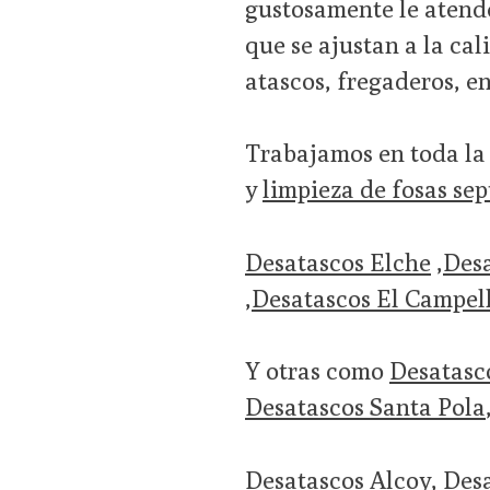
gustosamente le atend
que se ajustan a la cal
atascos, fregaderos, e
Trabajamos en toda la
y
limpieza de fosas sep
Desatascos Elche
,
Desa
,
Desatascos El Campel
Y otras como
Desatasc
Desatascos Santa Pola
Desatascos Alcoy
,
Desa