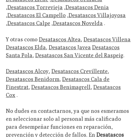
,
Desatascos Torrevieja
,
Desatascos Denia
,
Desatascos El Campello
,
Desatascos Villajoyosa
,
Desatascos Calpe
,
Desatascos Novelda
.
Y otras como
Desatascos Altea
,
Desatascos Villena
Desatascos Elda
,
Desatascos Javea
Desatascos
Santa Pola
,
Desatascos San Vicente del Raspeig
.
Desatascos Alcoy
,
Desatascos Crevillente
,
Desatascos Benidorm
,
Desatascos Cala de
Finestrat
,
Desatascos Benimagrell
,
Desatascos
Cox
.
No dudes en contactarnos, ya que nos esmeramos
en seleccionar solo al personal más calificado
para desempeñar funciones en reparación,
prevención y detección de fallos. En
Desatascos