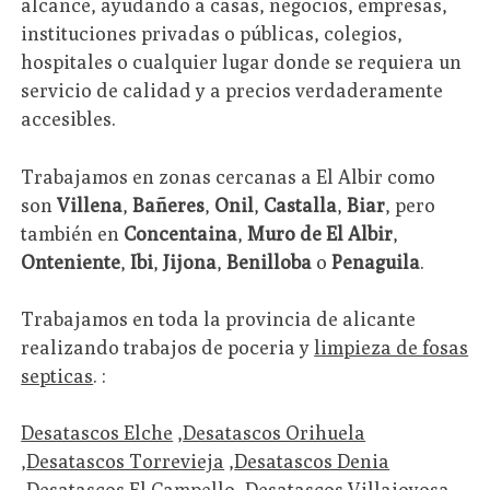
alcance, ayudando a casas, negocios, empresas,
instituciones privadas o públicas, colegios,
hospitales o cualquier lugar donde se requiera un
servicio de calidad y a precios verdaderamente
accesibles.
Trabajamos en zonas cercanas a El Albir como
son
Villena
,
Bañeres
,
Onil
,
Castalla
,
Biar
, pero
también en
Concentaina
,
Muro de El Albir
,
Onteniente
,
Ibi
,
Jijona
,
Benilloba
o
Penaguila
.
Trabajamos en toda la provincia de alicante
realizando trabajos de poceria y
limpieza de fosas
septicas
. :
Desatascos Elche
,
Desatascos Orihuela
,
Desatascos Torrevieja
,
Desatascos Denia
,
Desatascos El Campello
,
Desatascos Villajoyosa